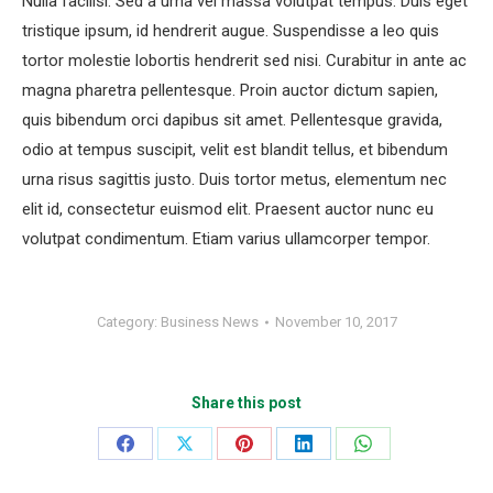
Nulla facilisi. Sed a urna vel massa volutpat tempus. Duis eget
tristique ipsum, id hendrerit augue. Suspendisse a leo quis
tortor molestie lobortis hendrerit sed nisi. Curabitur in ante ac
magna pharetra pellentesque. Proin auctor dictum sapien,
quis bibendum orci dapibus sit amet. Pellentesque gravida,
odio at tempus suscipit, velit est blandit tellus, et bibendum
urna risus sagittis justo. Duis tortor metus, elementum nec
elit id, consectetur euismod elit. Praesent auctor nunc eu
volutpat condimentum. Etiam varius ullamcorper tempor.
Category:
Business News
November 10, 2017
Share this post
Share
Share
Share
Share
Share
on
on
on
on
on