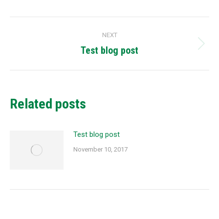
Facebook
X
Pinterest
LinkedIn
WhatsApp
Post
NEXT
navigation
Test blog post
Next
post:
Related posts
Test blog post
November 10, 2017