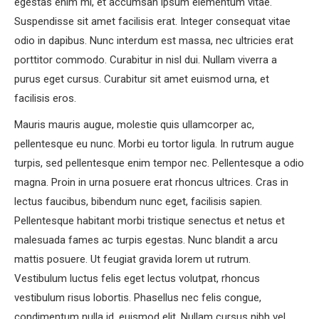
egestas enim mi, et accumsan ipsum elementum vitae.
Suspendisse sit amet facilisis erat. Integer consequat vitae
odio in dapibus. Nunc interdum est massa, nec ultricies erat
porttitor commodo. Curabitur in nisl dui. Nullam viverra a
purus eget cursus. Curabitur sit amet euismod urna, et
facilisis eros.
Mauris mauris augue, molestie quis ullamcorper ac,
pellentesque eu nunc. Morbi eu tortor ligula. In rutrum augue
turpis, sed pellentesque enim tempor nec. Pellentesque a odio
magna. Proin in urna posuere erat rhoncus ultrices. Cras in
lectus faucibus, bibendum nunc eget, facilisis sapien.
Pellentesque habitant morbi tristique senectus et netus et
malesuada fames ac turpis egestas. Nunc blandit a arcu
mattis posuere. Ut feugiat gravida lorem ut rutrum.
Vestibulum luctus felis eget lectus volutpat, rhoncus
vestibulum risus lobortis. Phasellus nec felis congue,
condimentum nulla id, euismod elit. Nullam cursus nibh vel